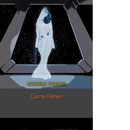
Carrie Fisher