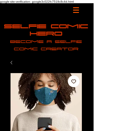
google-site-verification: google3c022fc7519c8c4d.html
Selfie Comic
Hero
Become a selfie
comic creator