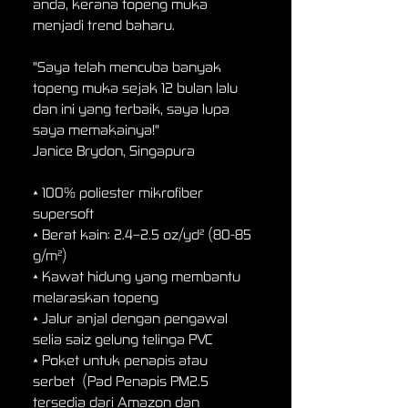
anda, kerana topeng muka
menjadi trend baharu.
"Saya telah mencuba banyak
topeng muka sejak 12 bulan lalu
dan ini yang terbaik, saya lupa
saya memakainya!"
Janice Brydon, Singapura
• 100% poliester mikrofiber
supersoft
• Berat kain: 2.4–2.5 oz/yd² (80-85
g/m²)
• Kawat hidung yang membantu
melaraskan topeng
• Jalur anjal dengan pengawal
selia saiz gelung telinga PVC
• Poket untuk penapis atau
serbet (Pad Penapis PM2.5
tersedia dari Amazon dan