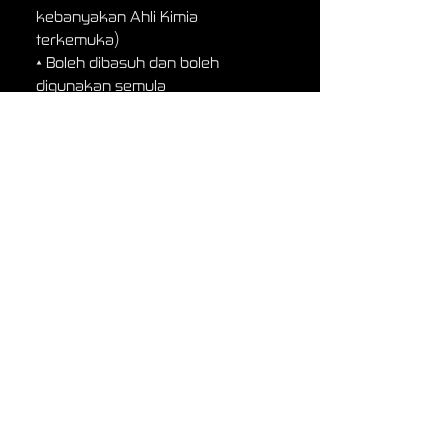
kebanyakan Ahli Kimia
terkemuka)
• Boleh dibasuh dan boleh
digunakan semula
Selfie Comic Hero
Australia
London-Sydney-Singapore-New York-
Auckland
contact@freshquestcomic.com
©
copyright 2017
Selfie Comic