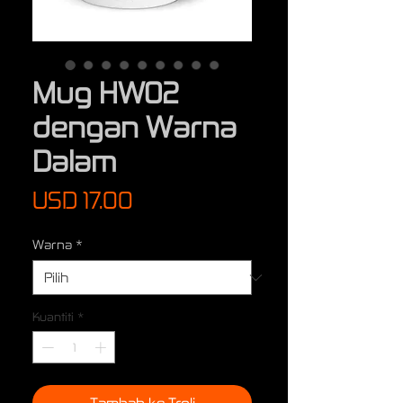
Mug HW02
dengan Warna
Dalam
Harga
USD 17.00
Warna
*
Kuantiti
*
Tambah ke Troli