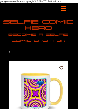
google-site-verification: google3c022fc7519c8c4d.html
Selfie Comic
Hero
Become a selfie
comic creator