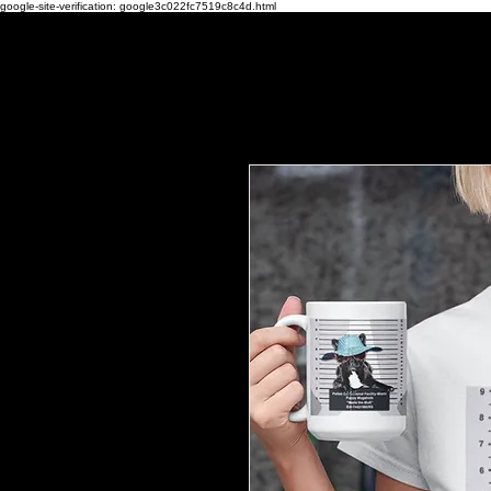
google-site-verification: google3c022fc7519c8c4d.html