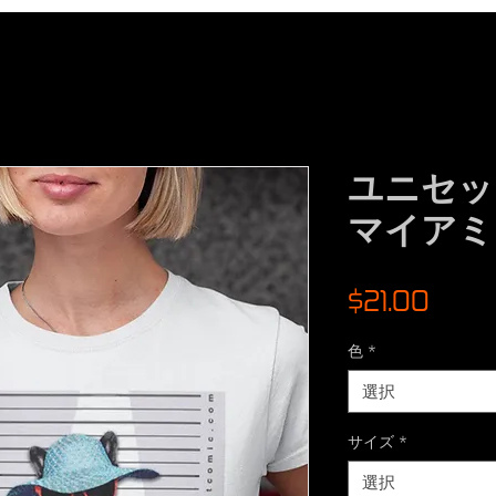
ユニセッ
マイアミ
価
$21.00
格
色
*
選択
サイズ
*
選択