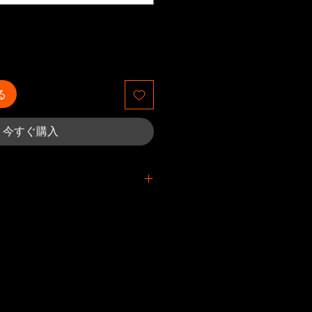
る
今すぐ購入
あるアイテムに対するクレーム
てから4週間以内に提出する必要
中に紛失した荷物の場合、すべて
から4週間以内に提出する必要が
の側でエラーと見なされたクレー
用でカバーされます。
ルトでPrintful機能に設定され