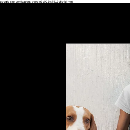
google-site-verification: google3c022fc7519c8c4d.html