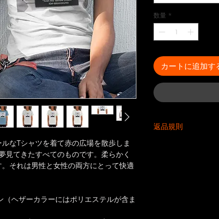
数量
*
カートに追加す
返品規則
ールなTシャツを着て赤の広場を散歩しま
返品規則
が夢見てきたすべてのものです。柔らかく
誤植/破損/欠陥の
は、製品を受け取っ
す。それは男性と女性の両方にとって快適
があります。輸送
の請求は配達予定日
あります。私たち
ムは、私たちの費
差出人住所は、デフォ