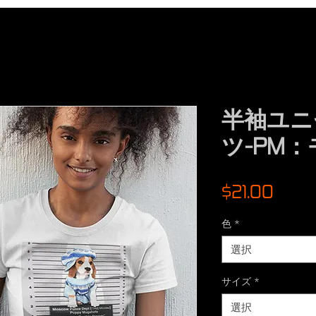
半袖ユニ
ツ-PM
価
$21.00
格
色
*
選択
サイズ
*
選択