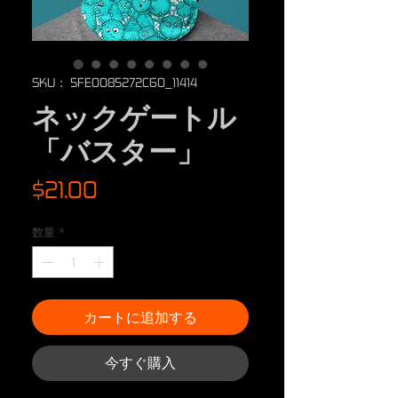
SKU： 5FE0085272C60_11414
ネックゲートル
「バスター」
価
$21.00
格
数量
*
カートに追加する
今すぐ購入