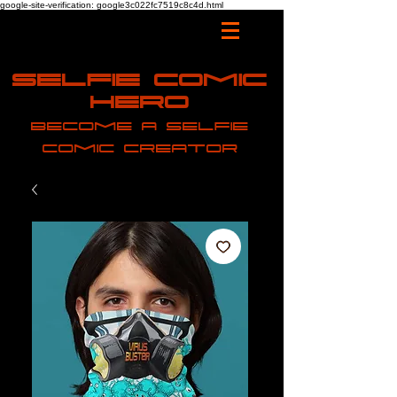
google-site-verification: google3c022fc7519c8c4d.html
Selfie Comic
Hero
Become a selfie
comic creator