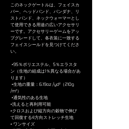
このネックゲートルは、フェイスカ
バー、ヘッドバンド、バンダナ、リ
ストバンド、ネックウォーマーとし
て使用できる用途の広いアクセサリ
ーです。アクセサリーゲームをアッ
プグレードして、各衣装に一致する
フェイスシールドを見つけてくださ
い。
 •95％ポリエステル、5％エラスタ
ン（生地の組成は1％異なる場合があ
ります）
 •生地の重量：6.19oz /yd²（210g 
/m²）
 •通気性のある生地
•洗えると再利用可能
•クロスおよび縦方向の穀物で伸び
て回復する4方向ストレッチ生地
• ワンサイズ