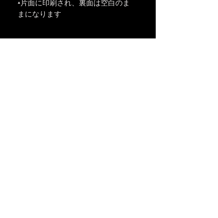
•片面に印刷され、裏面は空白のま
まになります
非医療用フェイスマスク
注意！ この製品は、アクセサリとし
返品規則
て使用することを目的としていま
す。この製品は、医療機器またはそ
返品規則
の他の医療製品として機能すること
誤植/破損/欠陥のあるアイテムに対
を意図したものではなく、サージカ
するクレームは、製品を受け取って
ルマスクや呼吸器などの従来の承認
から4週間以内に提出する必要があ
された個人用保護具の代替品として
ります。輸送中に紛失した荷物の場
使用しないでください。
合、すべての請求は配達予定日から
CDCは提案します 他の社会的距離対
4週間以内に提出する必要がありま
策を維持することが難しい公共の場
す。私たちの側でエラーと見なされ
でフェイスクロスカバーを着用す
たクレームは、私たちの費用でカバ
る。この追加の安全対策は、コロナ
シンガポール-シドニー-オークランド
ーされます。
ウイルスに感染しているが症状が見
差出人住所は、デフォルトでPrintful
られない場合に他の人を保護するの
selficomic@gmail.com
機能に設定されています。返品され
に役立ちます。
contact@freshquestcomic.com
た貨物を受け取ると、自動化された