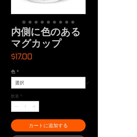
内側に色のある
マグカップ
価
$17.00
格
色
*
数量
*
カートに追加する