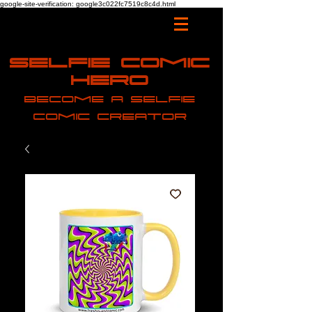
google-site-verification: google3c022fc7519c8c4d.html
Selfie Comic
Hero
Become a selfie
comic creator