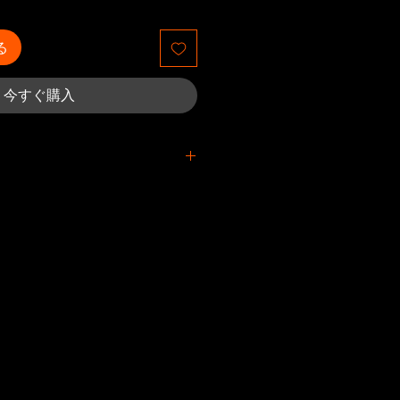
る
今すぐ購入
あるアイテムに対するクレーム
てから4週間以内に提出する必要
中に紛失した荷物の場合、すべて
から4週間以内に提出する必要が
の側でエラーと見なされたクレー
用でカバーされます。
ルトでPrintful機能に設定され
れた貨物を受け取ると、自動化さ
知が送信されます。未請求の返品
に寄付されます。 Printfulの