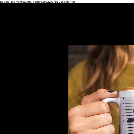
google-site-verification: google3c022fc7519c8c4d.html