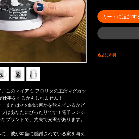
カートに追加す
返品規則
返品規則
誤植/破損/欠陥の
は、製品を受け取っ
があります。輸送
、このマイアミ フロリダの主演マグカッ
の請求は配達予定日
が仕事をするかもしれません！
あります。私たち
ー、またはその間の何かを飲んでいるかど
ムは、私たちの費
ップはあなたにぴったりです！電子レンジ
差出人住所は、デフォ
かなプリントで、丈夫で光沢があります。
ています。返品さ
れた電子メール通
ルに、彼が本当に感謝されている家を与え
は、4週間後に慈善団体