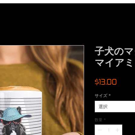
子犬のマ
マイアミ
価
$13.00
格
サイズ
*
選択
数量
*