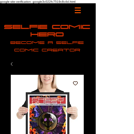
google-site-verification: google3c022fc7519c8c4d.html
Selfie Comic
Hero
Become a selfie
comic creator