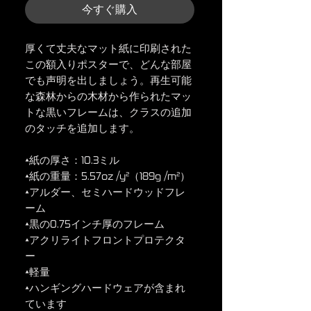
今すぐ購入
厚くて丈夫なマット紙に印刷された
この額入りポスターで、どんな部屋
でも声明を出しましょう。再生可能
な森林からの木材から作られたマッ
トな黒いフレームは、クラスの追加
のタッチを追加します。
•紙の厚さ：10.3ミル
•紙の重量：5.57oz /y²（189g /m²）
•アルダー、セミハードウッドフレ
ーム
•黒の0.75インチ厚のフレーム
•アクリライトフロントプロテクタ
ー
•軽量
•ハンギングハードウェアが含まれ
ています