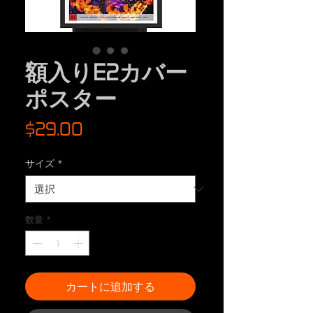
額入りE2カバー
ポスター
価
$29.00
格
サイズ
*
数量
*
カートに追加する