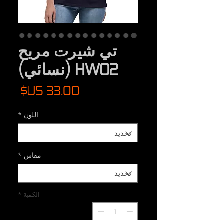
تي شيرت مريح
HW02 (نسائي)
السع
اللون
*
مقاس
*
الكمية
*