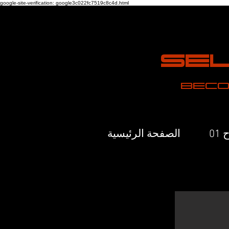
google-site-verification: google3c022fc7519c8c4d.html
Sel
Beco
01
الصفحة الرئيسية