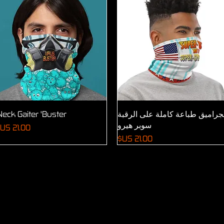
العرض السريع
العرض السريع
جراميق طباعة كاملة على الرقبة
Neck Gaiter 'Buster'
سوبر هيرو
السعر
السعر