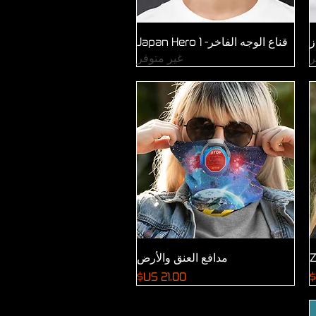
العرض السريع
ز
قناع الوجه الفاخر- Japan Hero 1
ر
غير متوفر
العرض السريع
مدافع العنق والأرض
السعر