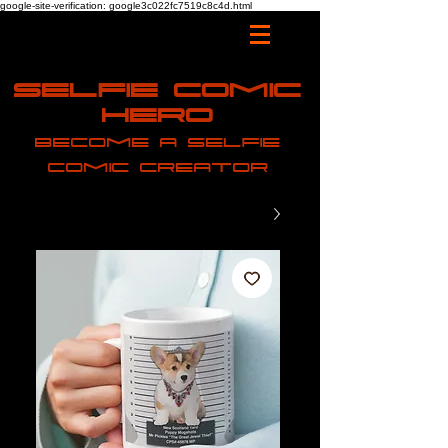
google-site-verification: google3c022fc7519c8c4d.html
Selfie Comic
Hero
Become a selfie
comic creator