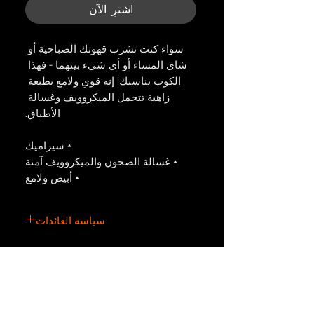
اشترِ الآن
سواء كنت تشرب قهوتك الصباحية أو 
شاي المساء أو أي شيء بينهما - فهذا 
الكوب يناسبك! إنه قوي ولامع بطبعة 
زاهية تتحمل الميكروويف وغسالة 
الأطباق.
 • سيراميك
 • غسالة الصحون والميكروويف آمنة
 • أبيض ولامع
سياسة العائدات
سياسة العائدات
يجب تقديم أي مطالبات بشأن العناصر
التي تمت طباعتها بشكل خاطئ / تالف
/ معيب في غضون 4 أسابيع بعد استلام
المنتج. بالنسبة للطرود المفقودة أثناء