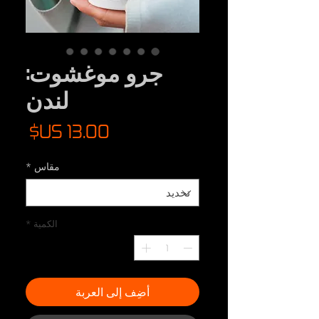
جرو موغشوت:
لندن
السع
مقاس
*
الكمية
*
أضِف إلى العربة