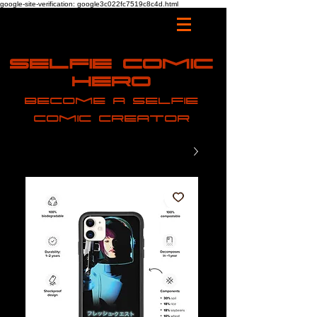
google-site-verification: google3c022fc7519c8c4d.html
Selfie Comic
Hero
Become a selfie
comic creator