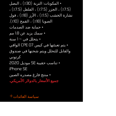
• المكونات: التربة (30٪) ، البصل
(7.5٪) ، الجزر (7.5٪) ، الفلفل (7.5٪) ،
نشارة الخشب (1.5٪) ، الأرز (18٪) ، فول
الصويا (18٪) ، القمح (10٪).
• حماية ضد الصدمات
• سمك يزيد عن 1.8 مم
• يتحلل في ~ 1 سنة
• يتم تعبئتها في كيس CPE 07 الواقي
والقابل للتحلل ويتم شحنها في صندوق
كرتوني
• تناسب حقيبة SE موديل 2020
iPhone SE
• منتج فارغ مصدره الصين
جميع الأسعار بالدولار الأمريكي.
سياسة العائدات
سياسة العائدات
يجب تقديم أي مطالبات بشأن العناصر