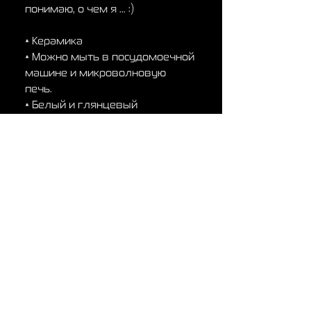
понимаю, о чем я ... :)
• Керамика
• Можно мыть в посудомоечной
машине и микроволновую
печь.
• Белый и глянцевый
Политика возврата
Политика возврата
Любые претензии по поводу
опечатанных / поврежденных /
дефектных товаров должны
быть представлены в течение
4 недель после получения
товара. В отношении посылок,
утерянных в пути, все
претензии должны быть
Сингапур
представлены не позднее, чем