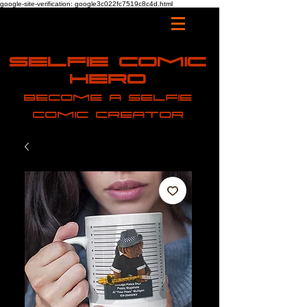
google-site-verification: google3c022fc7519c8c4d.html
Selfie Comic
Hero
Become a selfie
comic creator