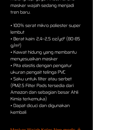
masker wajah sedang menjadi
tren baru.
• 100% serat mikro poliester super
lembut
• Berat kain: 2,4–2,5 oz/yd² (80-85
g/m²)
• Kawat hidung yang membantu
menyesuaikan masker
• Pita elastis dengan pengatur
ukuran pengait telinga PVC
• Saku untuk filter atau serbet
(PM2.5 Filter Pads tersedia dari
Amazon dan sebagian besar Ahli
Kimia terkemuka)
• Dapat dicuci dan digunakan
kembali
Masker Wajah Kelas Non-medis