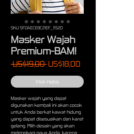
SKU: 5FDAECE8C21EF_11520
Masker Wajah
Premium-BAM!
Harga
Harga
 US$19,00 
US$18,00
Reguler
Promosi
Stok Habis
Masker wajah yang dapat
digunakan kembali ini akan cocok
untuk Anda berkat kawat hidung
yang dapat disesuaikan dan karet
gelang. Pilih desain yang akan
melengkapi gaya Anda, karena