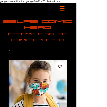
google-site-verification: google3c022fc7519c8c4d.html
Selfie Comic
Hero
Become a selfie
comic creator