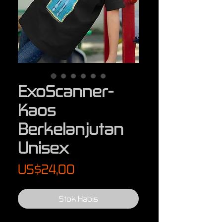
ExoScanner-
Kaos
Berkelanjutan
Unisex
Harga
US$24,00
Stok Habis