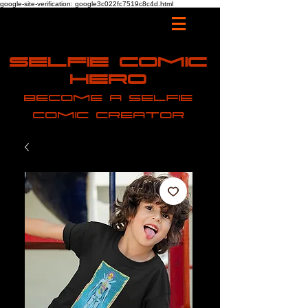
google-site-verification: google3c022fc7519c8c4d.html
Selfie Comic
Hero
Become a selfie
comic creator