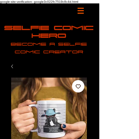
google-site-verification: google3c022fc7519c8c4d.html
Selfie Comic
Hero
Become a selfie
comic creator